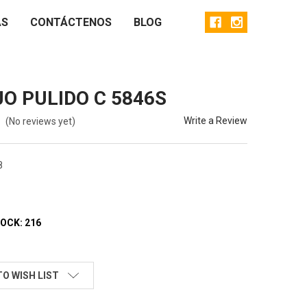
AS
CONTÁCTENOS
BLOG
JO PULIDO C 5846S
Write a Review
(No reviews yet)
8
TOCK:
216
TO WISH LIST