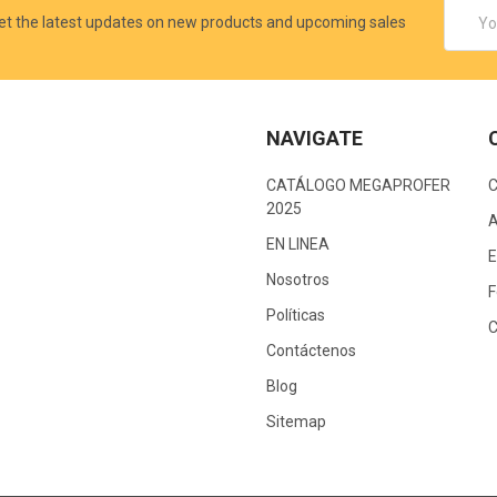
Email
et the latest updates on new products and upcoming sales
Addres
NAVIGATE
CATÁLOGO MEGAPROFER
2025
A
EN LINEA
E
Nosotros
F
Políticas
C
Contáctenos
Blog
Sitemap