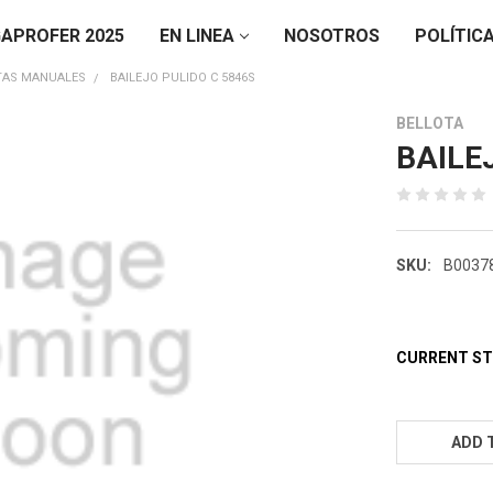
APROFER 2025
EN LINEA
NOSOTROS
POLÍTIC
TAS MANUALES
BAILEJO PULIDO C 5846S
BELLOTA
BAILE
SKU:
B0037
CURRENT S
ADD 