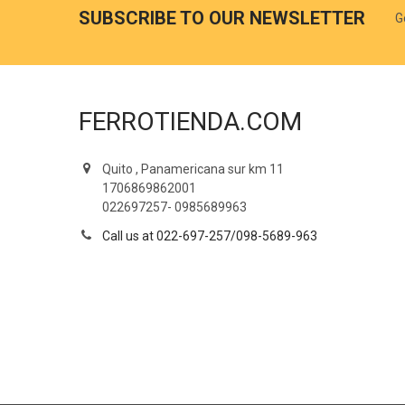
SUBSCRIBE TO OUR NEWSLETTER
G
FERROTIENDA.COM
Quito , Panamericana sur km 11
1706869862001
022697257- 0985689963
Call us at 022-697-257/098-5689-963