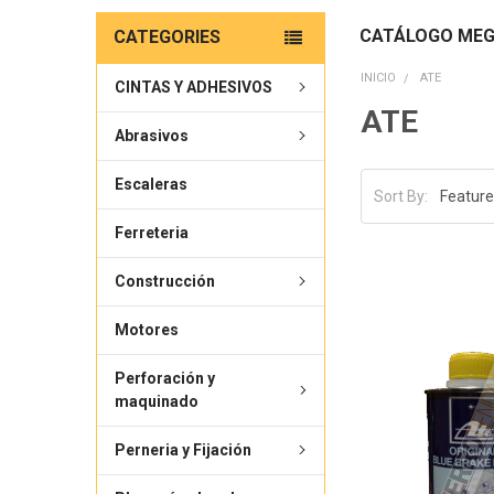
CATÁLOGO MEG
CATEGORIES
INICIO
ATE
CINTAS Y ADHESIVOS
ATE
Abrasivos
Escaleras
Sort By:
Ferreteria
Construcción
Motores
Perforación y
maquinado
Perneria y Fijación