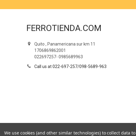
FERROTIENDA.COM
Quito , Panamericana sur km 11
1706869862001
022697257- 0985689963
Call us at 022-697-257/098-5689-963
We use cookies (and other similar technologies) to collect data 
©
2026
Ferrotienda.com.