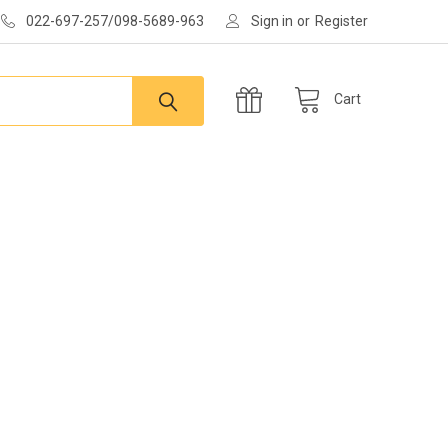
022-697-257/098-5689-963
Sign in
or
Register
Cart