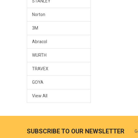
STANLEY
Norton
3M
Abracol
WURTH
TRAVEX
GOYA
View All
SUBSCRIBE TO OUR NEWSLETTER
G