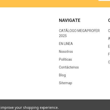
NAVIGATE
CATÁLOGO MEGAPROFER
2025
A
EN LINEA
E
Nosotros
F
Políticas
C
Contáctenos
Blog
Sitemap
to improve your shopping experience.