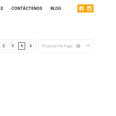
AS
CONTÁCTENOS
BLOG
2
3
4
6
Products Per Page: