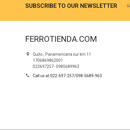
SUBSCRIBE TO OUR NEWSLETTER
G
FERROTIENDA.COM
Quito , Panamericana sur km 11
1706869862001
022697257- 0985689963
Call us at 022-697-257/098-5689-963