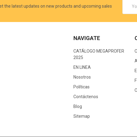
Email
et the latest updates on new products and upcoming sales
Addres
NAVIGATE
CATÁLOGO MEGAPROFER
2025
A
EN LINEA
E
Nosotros
F
Políticas
C
Contáctenos
Blog
Sitemap