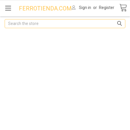
FERROTIENDA.COM
Sign in
or
Register
Search